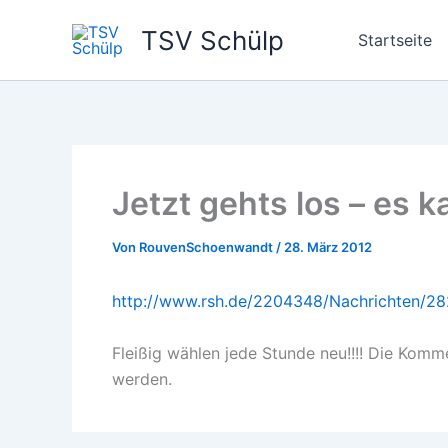
Zum
TSV Schülp
Inhalt
Startseite
springen
Jetzt gehts los – es 
Von
RouvenSchoenwandt
/
28. März 2012
http://www.rsh.de/2204348/Nachrichten/28
Fleißig wählen jede Stunde neu!!!! Die Kom
werden.