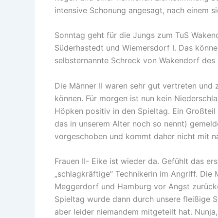
intensive Schonung angesagt, nach einem si
Sonntag geht für die Jungs zum TuS Wakend
Süderhastedt und Wiemersdorf I. Das können
selbsternannte Schreck von Wakendorf des le
Die Männer II waren sehr gut vertreten und 
können. Für morgen ist nun kein Niedersch
Höpken positiv in den Spieltag. Ein Großteil
das in unserem Alter noch so nennt) gemelde
vorgeschoben und kommt daher nicht mit n
Frauen II- Eike ist wieder da. Gefühlt das e
„schlagkräftige“ Technikerin im Angriff. Di
Meggerdorf und Hamburg vor Angst zurückge
Spieltag wurde dann durch unsere fleißige St
aber leider niemandem mitgeteilt hat. Nunja, 