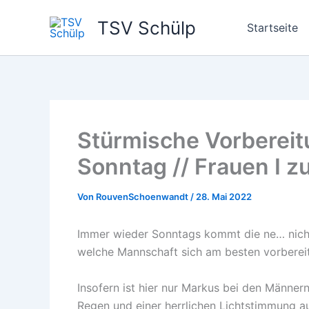
Zum
TSV Schülp
Inhalt
Startseite
springen
Stürmische Vorbereitu
Sonntag // Frauen I 
Von
RouvenSchoenwandt
/
28. Mai 2022
Immer wieder Sonntags kommt die ne… nicht 
welche Mannschaft sich am besten vorbereit
Insofern ist hier nur Markus bei den Männer
Regen und einer herrlichen Lichtstimmung au