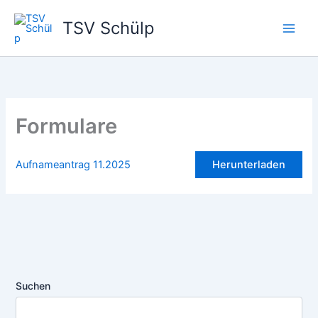
Zum
TSV Schülp
Inhalt
springen
Formulare
Aufnameantrag 11.2025
Herunterladen
Suchen