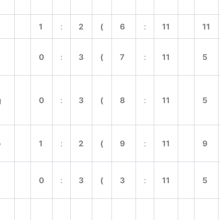
1
:
2
(
6
:
11
11
0
:
3
(
7
:
11
5
g
0
:
3
(
8
:
11
5
p
1
:
2
(
9
:
11
9
0
:
3
(
3
:
11
5