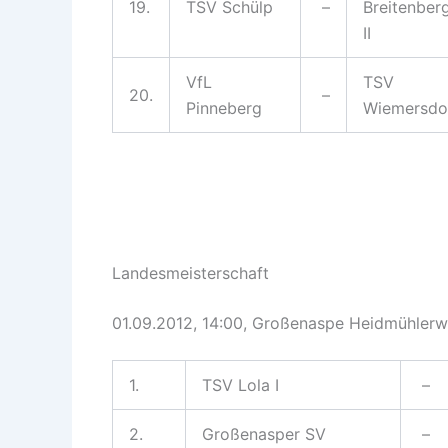
19.
TSV Schülp
–
Breitenber
II
VfL
TSV
20.
–
Pinneberg
Wiemersdo
Landesmeisterschaft
01.09.2012, 14:00, Großenaspe Heidmühlerw
1.
TSV Lola I
–
2.
Großenasper SV
–