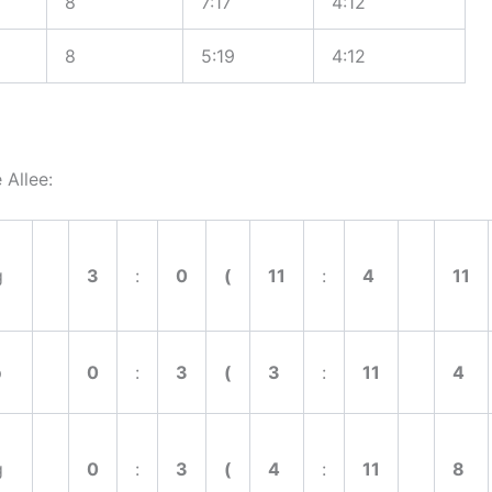
8
7:17
4:12
8
5:19
4:12
 Allee:
g
3
:
0
(
11
:
4
11
p
0
:
3
(
3
:
11
4
g
0
:
3
(
4
:
11
8