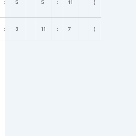
:
5
5
:
11
)
:
3
11
:
7
)