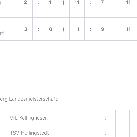
g
2
:
1
(
11
:
7
11
3
:
0
(
11
:
9
11
rf
erg Landesmeisterschaft:
VfL Kellinghusen
:
TSV Hollingstedt
: