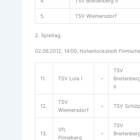
4.
TSV Breitenberg II
5.
TSV Wiemersdorf
2. Spieltag:
02.06.2012, 14:00, Hohenlockstedt Finnische
TSV
11.
TSV Lola I
–
Breitenber
II
TSV
12.
–
TSV Schül
Wiemersdorf
TSV
VfL
13.
–
Breitenber
Pinneberg