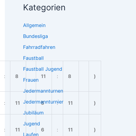
Kategorien
Allgemein
Bundesliga
Fahrradfahren
Faustball
Faustball Jugend
:
8
11
:
8
)
Frauen
Jedermannturnen
Jedermannturnier
:
11
5
:
11
)
Jubiläum
Jugend
:
11
6
:
11
)
Laufen