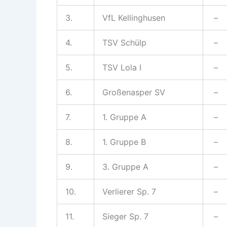
3.
VfL Kellinghusen
–
4.
TSV Schülp
–
5.
TSV Lola I
–
6.
Großenasper SV
–
7.
1. Gruppe A
–
8.
1. Gruppe B
–
9.
3. Gruppe A
–
10.
Verlierer Sp. 7
–
11.
Sieger Sp. 7
–