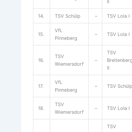
II
14.
TSV Schülp
–
TSV Lola I
VfL
15.
–
TSV Lola I
Pinneberg
TSV
TSV
16.
–
Breitenber
Wiemersdorf
II
VfL
17.
–
TSV Schül
Pinneberg
TSV
18.
–
TSV Lola I
Wiemersdorf
TSV