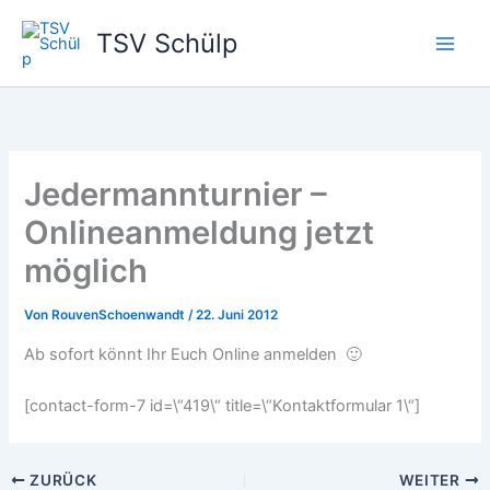
Zum
TSV Schülp
Inhalt
springen
Jedermannturnier –
Onlineanmeldung jetzt
möglich
Von
RouvenSchoenwandt
/
22. Juni 2012
Ab sofort könnt Ihr Euch Online anmelden 🙂
[contact-form-7 id=\“419\“ title=\“Kontaktformular 1\“]
ZURÜCK
WEITER