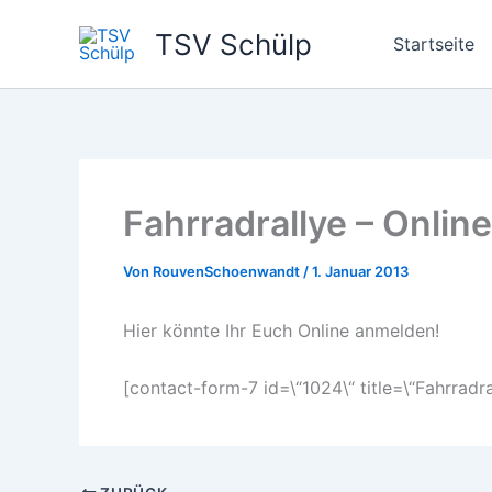
Zum
TSV Schülp
Inhalt
Startseite
springen
Fahrradrallye – Onli
Von
RouvenSchoenwandt
/
1. Januar 2013
Hier könnte Ihr Euch Online anmelden!
[contact-form-7 id=\“1024\“ title=\“Fahrradra