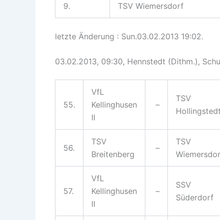
9.
TSV Wiemersdorf
letzte Änderung : Sun.03.02.2013 19:02.
03.02.2013, 09:30, Hennstedt (Dithm.), Schul
VfL
TSV
55.
Kellinghusen
–
Hollingsted
II
TSV
TSV
56.
–
Breitenberg
Wiemersdor
VfL
SSV
57.
Kellinghusen
–
Süderdorf
II