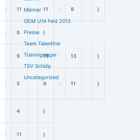
:
11
11
:
8
)
Männer
ODM U14 Feld 2013
Presse
:
8
)
Team Talentfrei
Trainingslager
:
9
15
:
13
)
TSV Schülp
Uncategorized
:
5
8
:
11
)
:
4
)
:
11
)