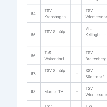
TSV
TSV
64.
–
Kronshagen
Wiemersdor
VfL
TSV Schülp
65.
–
Kellinghuse
II
II
TuS
TSV
66.
–
Wakendorf
Breitenberg
TSV Schülp
SSV
67.
–
II
Süderdorf
TSV
68.
Marner TV
–
Wiemersdor
TSV
TuS