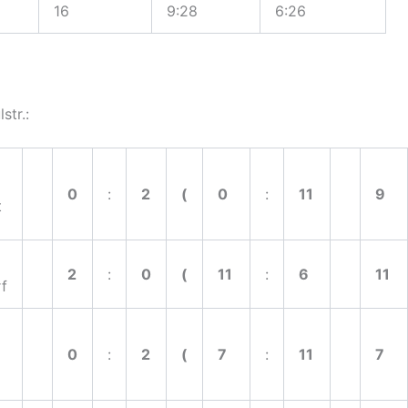
16
9:28
6:26
str.:
0
:
2
(
0
:
11
9
t
2
:
0
(
11
:
6
11
f
0
:
2
(
7
:
11
7