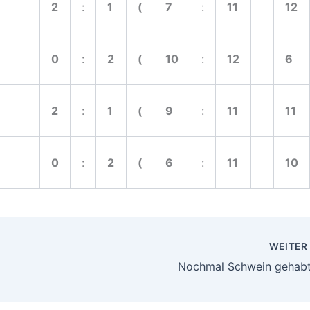
2
:
1
(
7
:
11
12
0
:
2
(
10
:
12
6
2
:
1
(
9
:
11
11
0
:
2
(
6
:
11
10
WEITE
Nochmal Schwein gehabt!