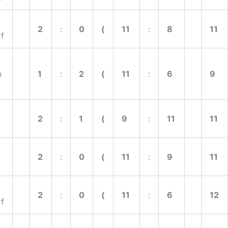
2
:
0
(
11
:
8
11
f
n
1
:
2
(
11
:
6
9
2
:
1
(
9
:
11
11
2
:
0
(
11
:
9
11
2
:
0
(
11
:
6
12
f