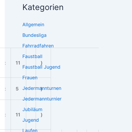
Kategorien
Allgemein
Bundesliga
Fahrradfahren
Faustball
:
11
)
Faustball Jugend
Frauen
Jedermannturnen
:
5
)
Jedermannturnier
Jubiläum
:
11
)
Jugend
Laufen