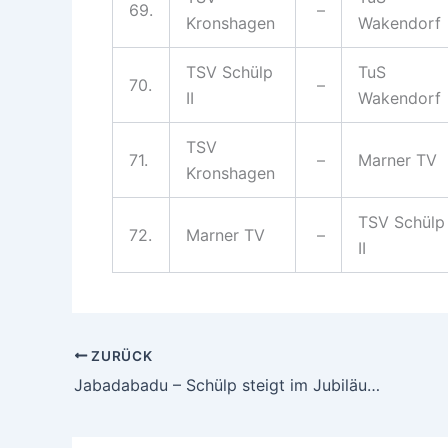
69.
–
Kronshagen
Wakendorf
TSV Schülp
TuS
70.
–
II
Wakendorf
TSV
71.
–
Marner TV
Kronshagen
TSV Schülp
72.
Marner TV
–
II
ZURÜCK
Jabadabadu – Schülp steigt im Jubiläumsjahr erstmal in die 1. Liga Halle auf!