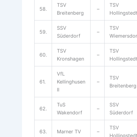
TSV
TSV
58.
–
Breitenberg
Hollingsted
SSV
TSV
59.
–
Süderdorf
Wiemersdor
TSV
TSV
60.
–
Kronshagen
Hollingsted
VfL
TSV
61.
Kellinghusen
–
Breitenberg
II
TuS
SSV
62.
–
Wakendorf
Süderdorf
TSV
63.
Marner TV
–
Hollingsted