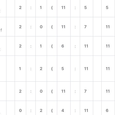
2
:
1
(
11
:
5
5
t
2
:
0
(
11
:
7
11
f
2
:
1
(
6
:
11
11
t
1
:
2
(
5
:
11
11
2
:
0
(
11
:
7
11
0
:
2
(
4
:
11
6
t