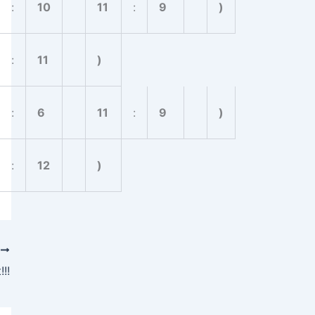
:
10
11
:
9
)
:
11
)
:
6
11
:
9
)
:
12
)
R
!!