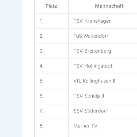
Platz
Mannschaft
1.
TSV Kronshagen
2.
TuS Wakendorf
3.
TSV Breitenberg
4.
TSV Hollingstedt
5.
VfL Kellinghusen II
6.
TSV Schülp II
7.
SSV Süderdorf
8.
Marner TV