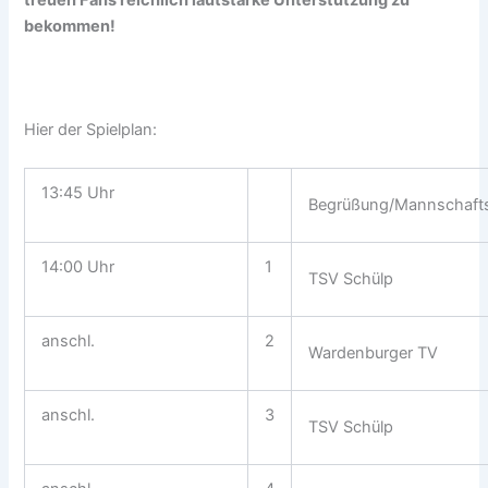
treuen Fans reichlich lautstarke Unterstützung zu
bekommen!
Hier der Spielplan:
13:45 Uhr
Begrüßung/Mannschafts
14:00 Uhr
1
TSV Schülp
anschl.
2
Wardenburger TV
anschl.
3
TSV Schülp