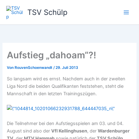
Zum
TSV Schülp
Inhalt
springen
Aufstieg „dahoam“?!
Von
RouvenSchoenwandt
/
29. Juli 2013
So langsam wird es ernst. Nachdem auch in der zweiten
Liga Nord die beiden Qualifikanten feststehen, steht die
Mannschaft in den letzten Trainingszügen.
Die Teilnehmer bei den Aufstiegsspielen am 03. und 04.
August sind also der
Vfl Kellinghusen
, der
Wardenburger
TV
, der
MTV Hammah
sowie natürlich der
TSV Schülp
.