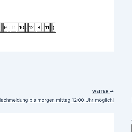
4
9
:
11
10
:
12
8
:
11
)
WEITER
Nachmeldung bis morgen mittag 12:00 Uhr möglich!