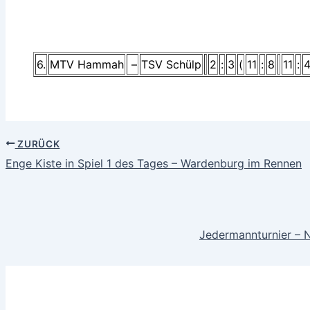
6.
MTV Hammah
–
TSV Schülp
2
:
3
(
11
:
8
11
:
ZURÜCK
Enge Kiste in Spiel 1 des Tages – Wardenburg im Rennen
Jedermannturnier – 