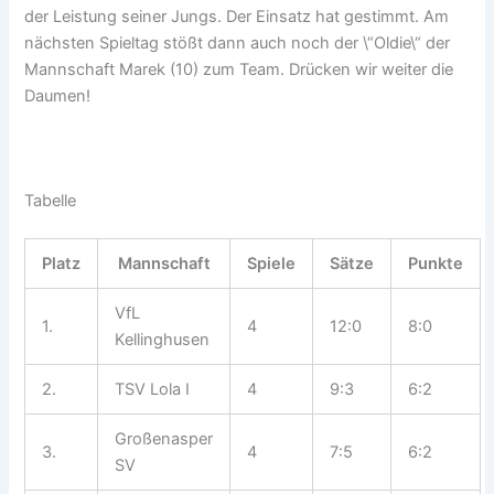
der Leistung seiner Jungs. Der Einsatz hat gestimmt. Am
nächsten Spieltag stößt dann auch noch der \“Oldie\“ der
Mannschaft Marek (10) zum Team. Drücken wir weiter die
Daumen!
Tabelle
Platz
Mannschaft
Spiele
Sätze
Punkte
VfL
1.
4
12:0
8:0
Kellinghusen
2.
TSV Lola I
4
9:3
6:2
Großenasper
3.
4
7:5
6:2
SV