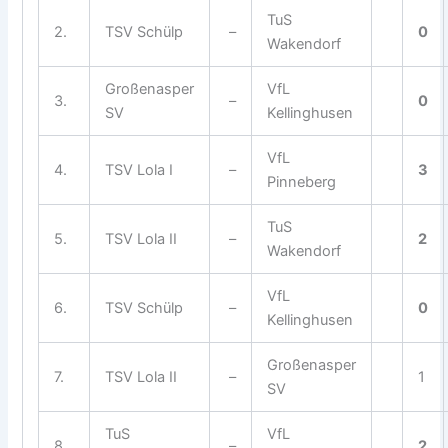
TuS
2.
TSV Schülp
–
0
Wakendorf
Großenasper
VfL
3.
–
0
SV
Kellinghusen
VfL
4.
TSV Lola I
–
3
Pinneberg
TuS
5.
TSV Lola II
–
2
Wakendorf
VfL
6.
TSV Schülp
–
0
Kellinghusen
Großenasper
7.
TSV Lola II
–
1
SV
TuS
VfL
8.
–
2