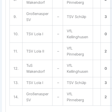
Wakendorf
Pinneberg
Großenasper
9.
–
TSV Schülp
3
SV
VfL
10.
TSV Lola I
–
0
Kellinghusen
VfL
11.
TSV Lola II
–
2
Pinneberg
TuS
VfL
12.
–
0
Wakendorf
Kellinghusen
13.
TSV Lola I
–
TSV Schülp
3
Großenasper
VfL
14.
–
2
SV
Pinneberg