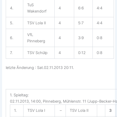
TuS
4.
4
6:6
4:4
Wakendorf
5.
TSV Lola II
4
5:7
4:4
VfL
6.
4
3:9
0:8
Pinneberg
7.
TSV Schülp
4
0:12
0:8
letzte Änderung : Sat.02.11.2013 20:11.
1. Spieltag:
02.11.2013, 14:00, Pinneberg, Mühlenstr. 11 (Jupp-Becker-Hal
1.
TSV Lola I
–
TSV Lola II
3