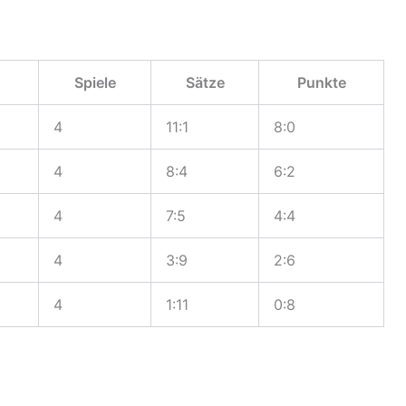
Spiele
Sätze
Punkte
4
11:1
8:0
4
8:4
6:2
4
7:5
4:4
4
3:9
2:6
4
1:11
0:8