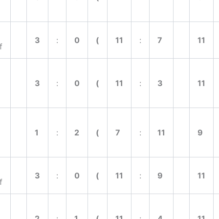
3
:
0
(
11
:
7
11
f
3
:
0
(
11
:
3
11
1
:
2
(
7
:
11
9
3
:
0
(
11
:
9
11
f
2
:
1
(
11
:
4
11