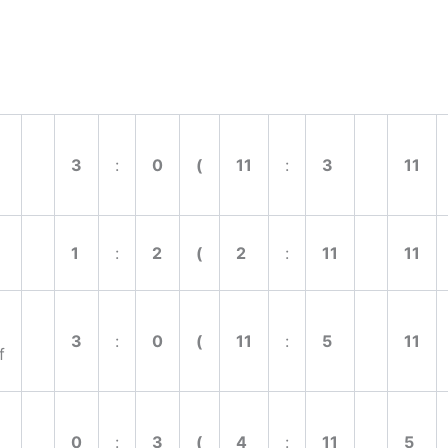
3
:
0
(
11
:
3
11
1
:
2
(
2
:
11
11
3
:
0
(
11
:
5
11
f
0
:
3
(
4
:
11
5