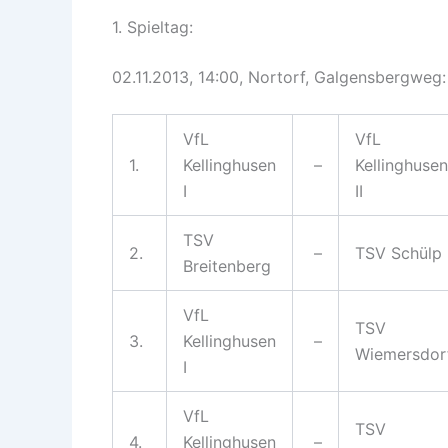
1. Spieltag:
02.11.2013, 14:00, Nortorf, Galgensbergweg:
VfL
VfL
1.
Kellinghusen
–
Kellinghusen
I
II
TSV
2.
–
TSV Schülp
Breitenberg
VfL
TSV
3.
Kellinghusen
–
Wiemersdor
I
VfL
TSV
4.
Kellinghusen
–