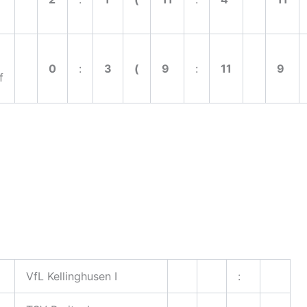
0
:
3
(
9
:
11
9
f
VfL Kellinghusen I
: