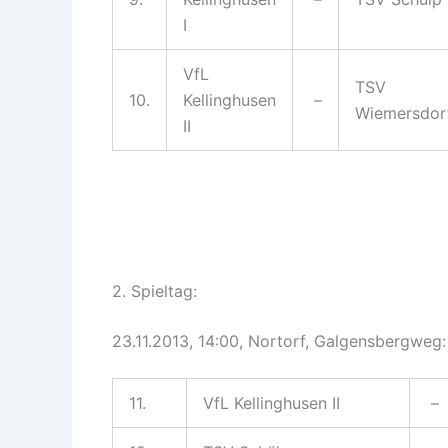
I
VfL
TSV
10.
Kellinghusen
–
Wiemersdor
II
2. Spieltag:
23.11.2013, 14:00, Nortorf, Galgensbergweg:
11.
VfL Kellinghusen II
–