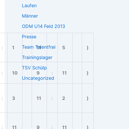
Laufen
Männer
ODM U14 Feld 2013
Presse
Team Talentfrei
:
1
11
:
5
)
Trainingslager
TSV Schülp
:
10
9
:
11
)
Uncategorized
:
3
11
:
2
)
:
11
9
:
11
)