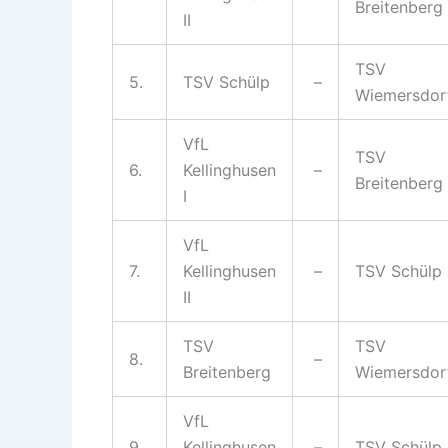
Breitenberg
II
TSV
5.
TSV Schülp
–
Wiemersdor
VfL
TSV
6.
Kellinghusen
–
Breitenberg
I
VfL
7.
Kellinghusen
–
TSV Schülp
II
TSV
TSV
8.
–
Breitenberg
Wiemersdor
VfL
9.
Kellinghusen
–
TSV Schülp