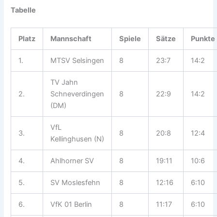
Tabelle
Platz
Mannschaft
Spiele
Sätze
Punkte
1.
MTSV Selsingen
8
23:7
14:2
TV Jahn
2.
Schneverdingen
8
22:9
14:2
(DM)
VfL
3.
8
20:8
12:4
Kellinghusen (N)
4.
Ahlhorner SV
8
19:11
10:6
5.
SV Moslesfehn
8
12:16
6:10
6.
VfK 01 Berlin
8
11:17
6:10