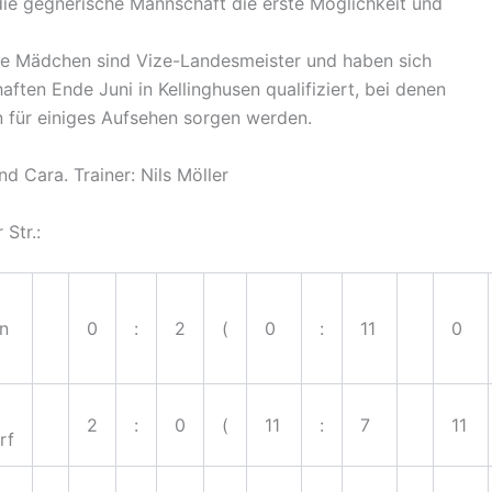
die gegnerische Mannschaft die erste Möglichkeit und
die Mädchen sind Vize-Landesmeister und haben sich
aften Ende Juni in Kellinghusen qualifiziert, bei denen
ten für einiges Aufsehen sorgen werden.
und Cara. Trainer: Nils Möller
 Str.:
en
0
:
2
(
0
:
11
0
2
:
0
(
11
:
7
11
rf