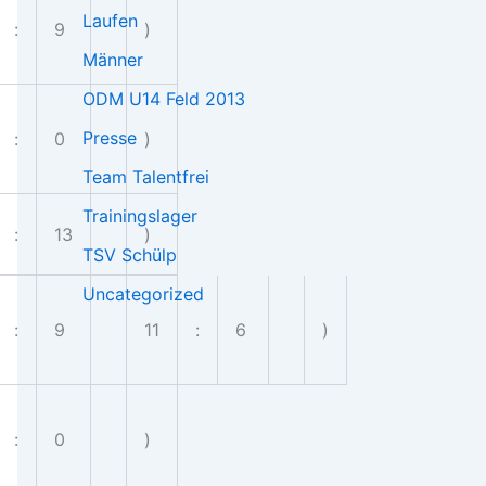
Laufen
:
9
)
Männer
ODM U14 Feld 2013
Presse
:
0
)
Team Talentfrei
Trainingslager
:
13
)
TSV Schülp
Uncategorized
:
9
11
:
6
)
:
0
)