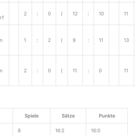
2
:
0
(
12
:
10
11
rf
en
1
:
2
(
9
:
11
13
en
2
:
0
(
11
:
0
11
Spiele
Sätze
Punkte
8
16:2
16:0