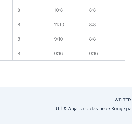
8
10:8
8:8
8
11:10
8:8
8
9:10
8:8
8
0:16
0:16
WEITE
Ulf & Anja sind das neue Königspa