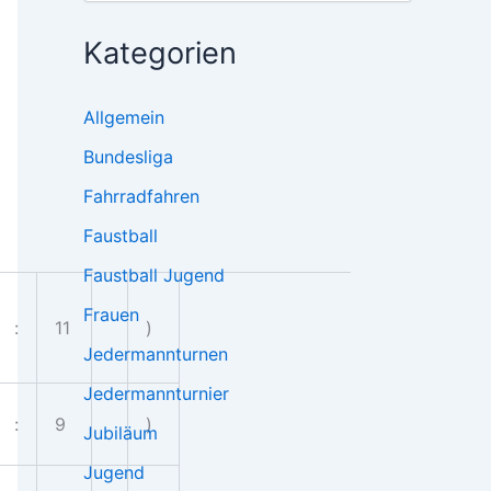
Kategorien
Allgemein
Bundesliga
Fahrradfahren
Faustball
Faustball Jugend
Frauen
:
11
)
Jedermannturnen
Jedermannturnier
:
9
)
Jubiläum
Jugend