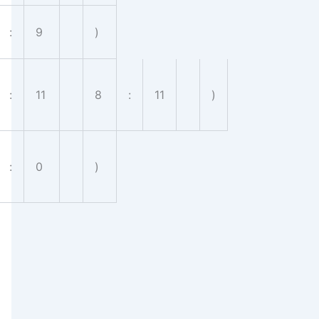
:
9
)
:
11
8
:
11
)
:
0
)