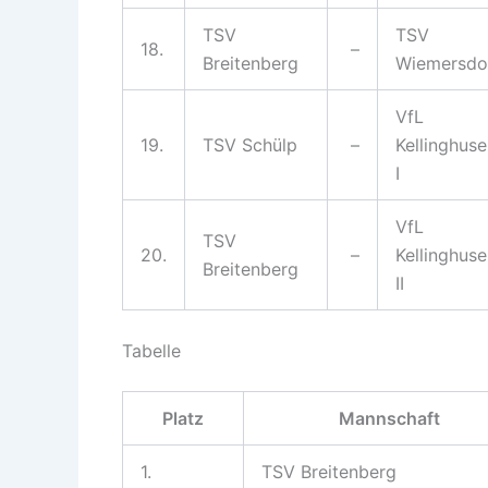
TSV
TSV
18.
–
Breitenberg
Wiemersdo
VfL
19.
TSV Schülp
–
Kellinghus
I
VfL
TSV
20.
–
Kellinghus
Breitenberg
II
Tabelle
Platz
Mannschaft
1.
TSV Breitenberg