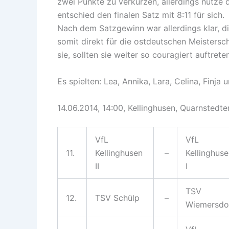
zwei Punkte zu verkürzen, allerdings nutze 
entschied den finalen Satz mit 8:11 für sich.
Nach dem Satzgewinn war allerdings klar, 
somit direkt für die ostdeutschen Meistersch
sie, sollten sie weiter so couragiert auftre
Es spielten: Lea, Annika, Lara, Celina, Finja 
14.06.2014, 14:00, Kellinghusen, Quarnstedter
VfL
VfL
11.
Kellinghusen
–
Kellinghus
II
I
TSV
12.
TSV Schülp
–
Wiemersdo