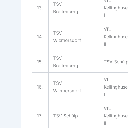
VfL
TSV
13.
–
Kellinghus
Breitenberg
I
VfL
TSV
14.
–
Kellinghus
Wiemersdorf
II
TSV
15.
–
TSV Schül
Breitenberg
VfL
TSV
16.
–
Kellinghus
Wiemersdorf
I
VfL
17.
TSV Schülp
–
Kellinghus
II