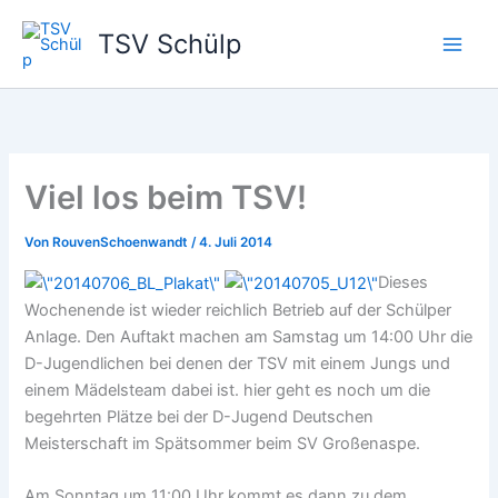
Zum
TSV Schülp
Inhalt
springen
Viel los beim TSV!
Von
RouvenSchoenwandt
/
4. Juli 2014
Dieses
Wochenende ist wieder reichlich Betrieb auf der Schülper
Anlage. Den Auftakt machen am Samstag um 14:00 Uhr die
D-Jugendlichen bei denen der TSV mit einem Jungs und
einem Mädelsteam dabei ist. hier geht es noch um die
begehrten Plätze bei der D-Jugend Deutschen
Meisterschaft im Spätsommer beim SV Großenaspe.
Am Sonntag um 11:00 Uhr kommt es dann zu dem