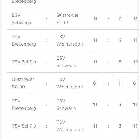
Breitenberg
ESV
Güstrower
:
11
:
7
11
Schwerin
SC 09
TSV
TSV
:
11
:
5
11
Breitenberg
Wiemersdorf
ESV
TSV Schülp
:
11
:
8
15
Schwerin
Güstrower
TSV
:
6
:
11
6
SC 09
Wiemersdorf
TSV
ESV
:
11
:
5
11
Breitenberg
Schwerin
TSV
TSV Schülp
:
11
:
8
11
Wiemersdorf