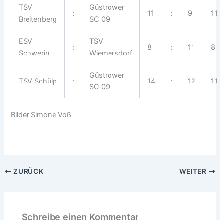
TSV
Güstrower
:
11
:
9
11
Breitenberg
SC 09
ESV
TSV
:
8
:
11
8
Schwerin
Wiemersdorf
Güstrower
TSV Schülp
:
14
:
12
11
SC 09
Bilder Simone Voß
ZURÜCK
WEITER
Schreibe einen Kommentar