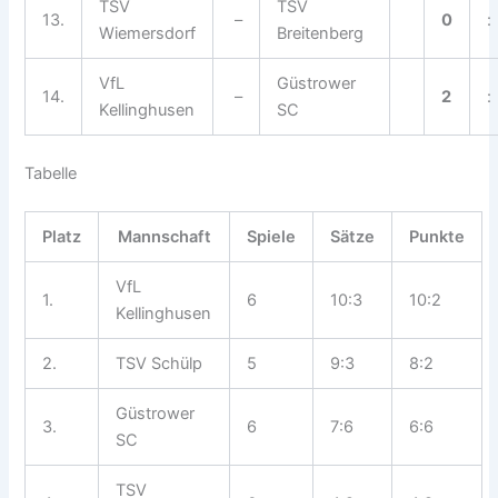
TSV
TSV
13.
–
0
:
Wiemersdorf
Breitenberg
VfL
Güstrower
14.
–
2
:
Kellinghusen
SC
Tabelle
Platz
Mannschaft
Spiele
Sätze
Punkte
VfL
1.
6
10:3
10:2
Kellinghusen
2.
TSV Schülp
5
9:3
8:2
Güstrower
3.
6
7:6
6:6
SC
TSV