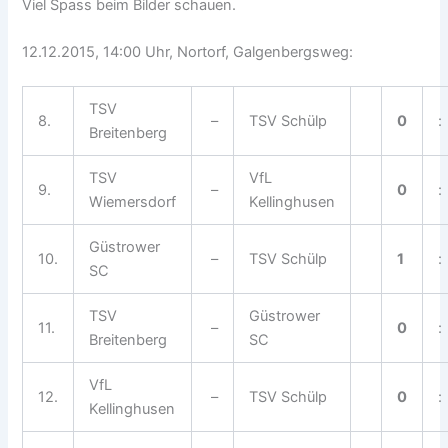
Viel Spass beim Bilder schauen.
12.12.2015, 14:00 Uhr, Nortorf, Galgenbergsweg:
TSV
8.
–
TSV Schülp
0
:
Breitenberg
TSV
VfL
9.
–
0
:
Wiemersdorf
Kellinghusen
Güstrower
10.
–
TSV Schülp
1
:
SC
TSV
Güstrower
11.
–
0
:
Breitenberg
SC
VfL
12.
–
TSV Schülp
0
:
Kellinghusen