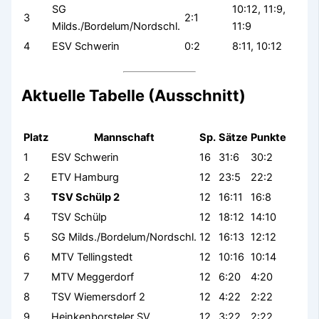
SG
10:12, 11:9,
3
2:1
Milds./Bordelum/Nordschl.
11:9
4
ESV Schwerin
0:2
8:11, 10:12
Aktuelle Tabelle (Ausschnitt)
Platz
Mannschaft
Sp.
Sätze
Punkte
1
ESV Schwerin
16
31:6
30:2
2
ETV Hamburg
12
23:5
22:2
3
TSV Schülp 2
12
16:11
16:8
4
TSV Schülp
12
18:12
14:10
5
SG Milds./Bordelum/Nordschl.
12
16:13
12:12
6
MTV Tellingstedt
12
10:16
10:14
7
MTV Meggerdorf
12
6:20
4:20
8
TSV Wiemersdorf 2
12
4:22
2:22
9
Heinkenborsteler SV
12
3:22
2:22