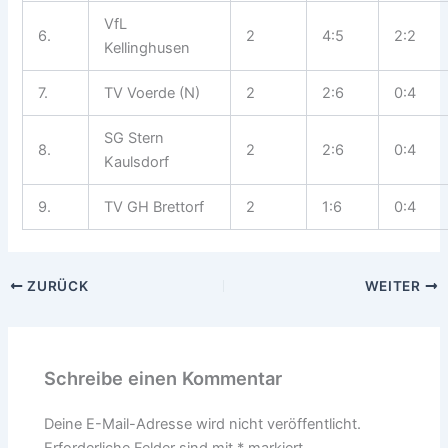
VfL
6.
2
4:5
2:2
Kellinghusen
7.
TV Voerde (N)
2
2:6
0:4
SG Stern
8.
2
2:6
0:4
Kaulsdorf
9.
TV GH Brettorf
2
1:6
0:4
ZURÜCK
WEITER
Schreibe einen Kommentar
Deine E-Mail-Adresse wird nicht veröffentlicht.
Erforderliche Felder sind mit
*
markiert